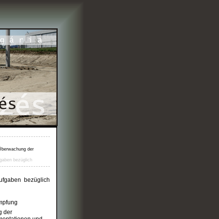
g
n Überwachung der
fgaben bezüglich
ufgaben bezüglich
ämpfung
g der