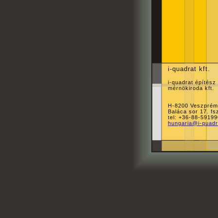
i-quadrat kft.
i-quadrat építész
mérnökiroda kft.
H-8200 Veszprém
Baláca sor 17. fsz
tel: +36-88-59199
hungaria@i-quad