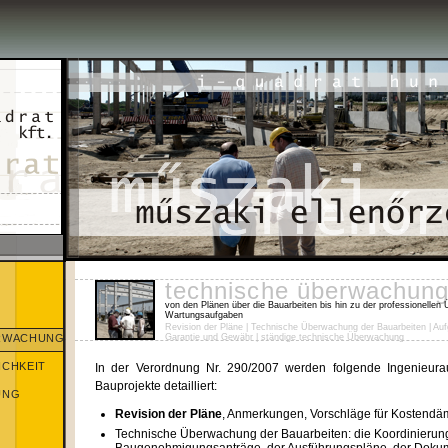
technische überwachun
von den Plänen über die Bauarbeiten bis hin zu der professionelle
Wartungsaufgaben
Revision der Pläne | Technische Überwachung der Bauarbeiten | Au
ERWACHUNG
Garantie und Gewähr | ständige technische Überwachung
ICHKEIT
In der Verordnung Nr. 290/2007 werden folgende Ingenieura
Bauprojekte detailliert:
UNG
Revision der Pläne
, Anmerkungen, Vorschläge für Kostend
Technische Überwachung der Bauarbeiten: die Koordinierun