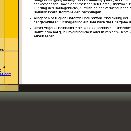
Baugenehmigungsanträge, der Ausführungspläne, der Doku
der Vorschriften, sowie der Arbeit der Beteiligten, Überwachu
Führung des Bautagebuchs, Ausführung der Vermessungen m
Bauausführern, Kontrolle der Rechnungen
Aufgaben bezüglich Garantie und Gewähr
: Abwicklung der 
der garantiellen Ortsbegehung ein Jahr nach der Übergabe d
Unser Angebot beinhaltet eine ständige technische Überwac
Bauzeit, wo nötig, in unverbindlichen oder in von dem Bestell
Arbeitszeiten.
 és
. 4.
0
rat.com