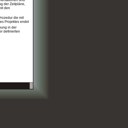
mentationen und
ng der Zeitpläne,
it den
Prozedur die mit
es Projektes endet
hung in der
er definierten