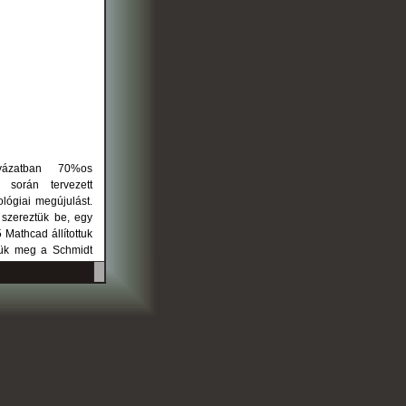
lyázatban 70%os
t során tervezett
lógiai megújulást.
 szereztük be, egy
 Mathcad állítottuk
ltük meg a Schmidt
zéseket. A Schmidt
i szilárdságmérést
rtői véleményeket
tette külső másoló
a, hogy a tervezett
a növekedjen, és a
gekhez kapcsolódó