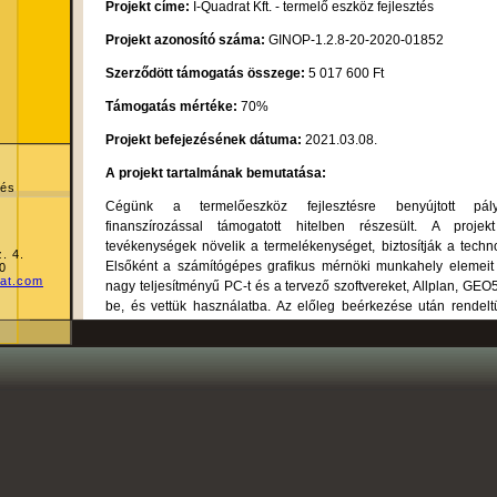
Projekt címe:
I-Quadrat Kft. - termelő eszköz fejlesztés
Projekt azonosító száma:
GINOP-1.2.8-20-2020-01852
Szerződött támogatás összege:
5 017 600 Ft
Támogatás mértéke:
70%
Projekt befejezésének dátuma:
2021.03.08.
A projekt tartalmának bemutatása:
 és
Cégünk a termelőeszköz fejlesztésre benyújtott pá
finanszírozással támogatott hitelben részesült. A projek
tevékenységek növelik a termelékenységet, biztosítják a techno
. 4.
Elsőként a számítógépes grafikus mérnöki munkahely elemeit
0
rat.com
nagy teljesítményű PC-t és a tervező szoftvereket, Allplan, GEO5
be, és vettük használatba. Az előleg beérkezése után rende
kalapácsot, és a mérnöki másoló, nyomtató szkenner berende
kalapács irodánk szakértői tevékenységéhez szükséges helyszín
tesz lehetővé, így ennek birtokában megalapozottabb szaké
tudunk készíteni. A mérnöki nyomtató és szkenner pedig csökken
kitettségünket, és nyomtatási költségeinket. A projekt fő célj
eszközbeszerzések és üzleti fejlesztések révén a cég kapacitás
korszerűbb gépeknek köszönhetően a különböző tevékenysé
működési folyamatok modernizálódjanak.