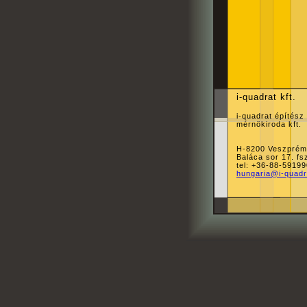
i-quadrat kft.
i-quadrat építész
mérnökiroda kft.
H-8200 Veszprém
Baláca sor 17. fsz
tel: +36-88-59199
hungaria@i-quad