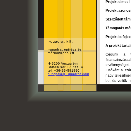
Projekt címe:
I
Projekt azonos
Szerződött tá
Támogatás mé
Projekt befeje
i-quadrat kft.
A projekt tart
i-quadrat építész és
mérnökiroda kft.
Cégünk a ter
finanszírozás
H-8200 Veszprém
tevékenységek n
Baláca sor 17. fsz. 4.
Elsőként a szá
tel: +36-88-591990
hungaria@i-quadrat.com
nagy teljesítmé
be, és vettük 
kalapácsot, és
kalapács irodán
tesz lehetővé,
tudunk készíten
kitettségünket,
eszközbeszerzés
korszerűbb gé
működési folya