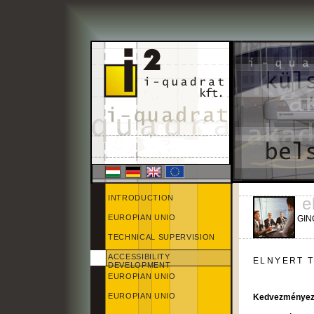
INTRODUCTION
e
EUROPIAN UNIO
GINO
TECHNICAL SUPERVISION
ACCESSIBILITY
ELNYERT 
DEVELOPMENT
EUROPIAN UNIO
EUROPIAN UNIO
Kedvezményez